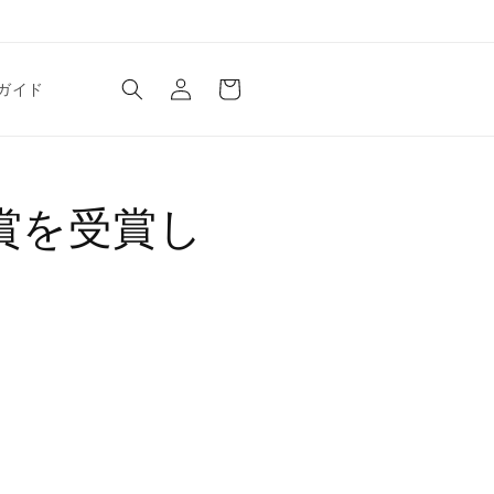
ロ
カ
グ
ー
ガイド
イ
ト
ン
賞を受賞し